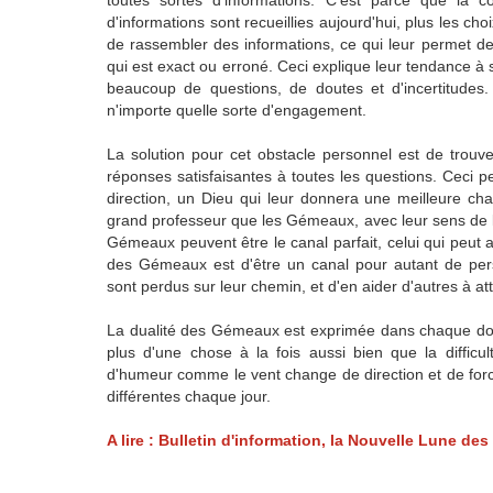
toutes sortes d'informations. C'est parce que la 
d'informations sont recueillies aujourd'hui, plus les ch
de rassembler des informations, ce qui leur permet de 
qui est exact ou erroné. Ceci explique leur tendance à sa
beaucoup de questions, de doutes et d'incertitudes. 
n'importe quelle sorte d'engagement.
La solution pour cet obstacle personnel est de trouv
réponses satisfaisantes à toutes les questions. Ceci
direction, un Dieu qui leur donnera une meilleure chan
grand professeur que les Gémeaux, avec leur sens de 
Gémeaux peuvent être le canal parfait, celui qui peut 
des Gémeaux est d'être un canal pour autant de pers
sont perdus sur leur chemin, et d'en aider d'autres à att
La dualité des Gémeaux est exprimée dans chaque domai
plus d'une chose à la fois aussi bien que la difficu
d'humeur comme le vent change de direction et de forc
différentes chaque jour.
A lire : Bulletin d'information, la Nouvelle Lune d